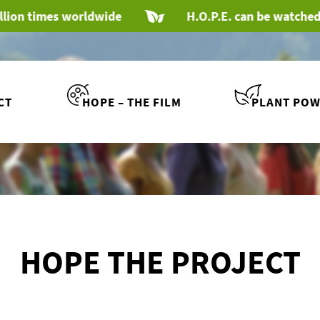
es worldwide
H.O.P.E. can be watched with sub
CT
HOPE – THE FILM
PLANT POW
HOPE THE PROJECT