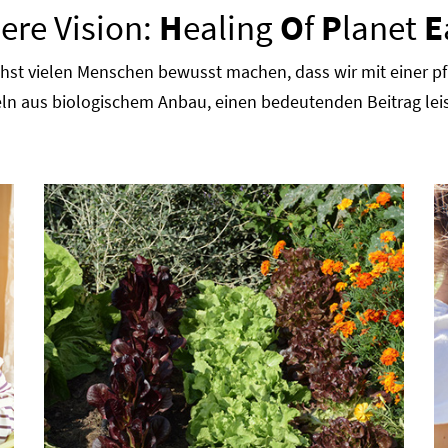
ere Vision:
H
ealing
O
f
P
lanet
E
ichst vielen Menschen bewusst machen, dass wir mit einer p
ln aus biologischem Anbau, einen bedeutenden Beitrag lei